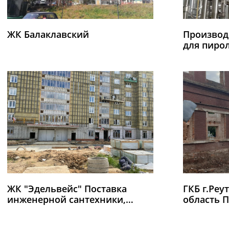
ЖК Балаклавский
Производ
для пиро
ЖК "Эдельвейс" Поставка
ГКБ г.Реу
инженерной сантехники,
область 
стальных труб.
реконстру
Поликлин