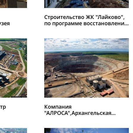
Строительство ЖК "Лайково",
узея
по программе восстановления
прав граждан - участников
долевого строительства в
многоквартирных домах ГК
«Урбан-групп»
тр
Компания
"АЛРОСА",Архангельская
область,поселок Мирный