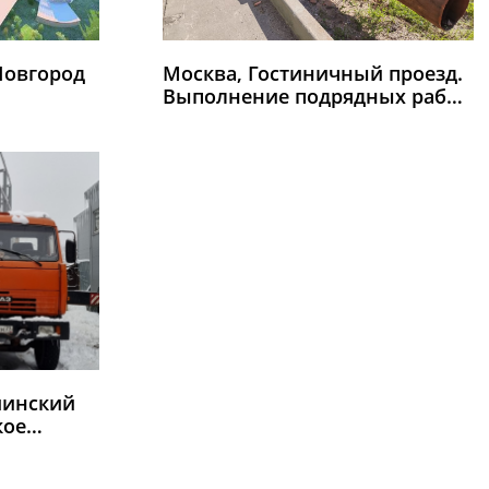
Новгород
Москва, Гостиничный проезд.
Выполнение подрядных работ
по строительству объекта:
Жилой дом с инженерными
сетями и благоустройством
территории
минский
кое