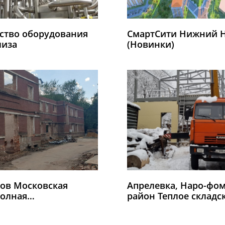
ство оборудования
СмартСити Нижний 
лиза
(Новинки)
тов Московская
Апрелевка, Наро-фо
Полная
район Теплое складс
кция корпуса 1
помещение класса
ика
"А"Апрелевка, Наро-