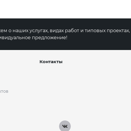
фоминский район Те
складское помещени
"А"
м о наших услугах, видах работ и типовых проектах
ивидуальное предложение!
Контакты
ктов