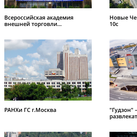
Всероссийская академия
Новые Че
внешней торговли
10с
Министерства экономического
развития Российской
Федерации
РАНХи ГС г.Москва
"Гудзон" 
развлека
г.Москва