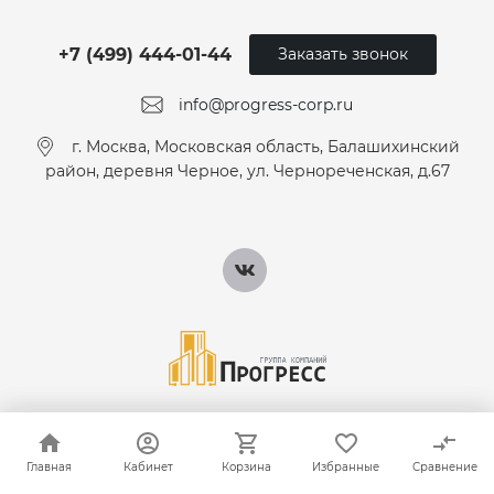
+7 (499) 444-01-44
Заказать звонок
info@progress-corp.ru
г. Москва, Московская область, Балашихинский
район, деревня Черное, ул. Чернореченская, д.67
© 2026 Группа Компаний Прогресс. Комплексные поставки
инженерного оборудования.
Главная
Главная
Кабинет
Кабинет
Корзина
Корзина
Избранные
Избранные
Сравнение
Сравнение