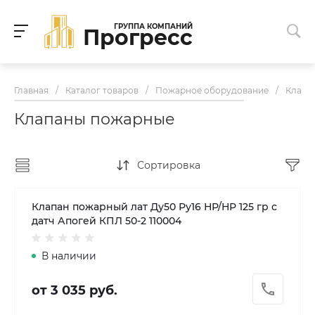
ГРУППА КОМПАНИЙ
Прогресс
Главная
/
Каталог товаров
/
Пожарное оборудование
/
Клапа
Клапаны пожарные
Сортировка
Клапан пожарный лат Ду50 Ру16 НР/НР 125 гр с
датч Апогей КПЛ 50-2 110004
В наличии
от 3 035 руб.