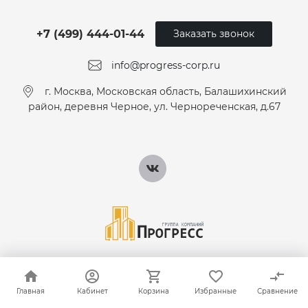
+7 (499) 444-01-44
Заказать звонок
info@progress-corp.ru
г. Москва, Московская область, Балашихинский
район, деревня Черное, ул. Чернореченская, д.67
© 2026 Группа Компаний Прогресс. Комплексные поставки
инженерного оборудования.
Главная
Главная
Кабинет
Кабинет
Корзина
Корзина
Избранные
Избранные
Сравнение
Сравнение