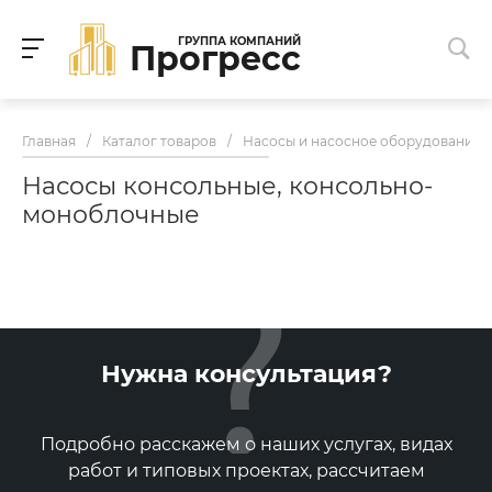
ГРУППА КОМПАНИЙ
Прогресс
Главная
/
Каталог товаров
/
Насосы и насосное оборудование
Насосы консольные, консольно-
моноблочные
Нужна консультация?
Подробно расскажем о наших услугах, видах
работ и типовых проектах, рассчитаем