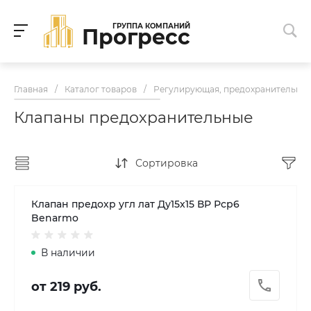
ГРУППА КОМПАНИЙ
Прогресс
Главная
/
Каталог товаров
/
Регулирующая, предохранительная 
Клапаны предохранительные
Сортировка
Клапан предохр угл лат Ду15х15 ВР Рср6
Benarmo
В наличии
от 219 руб.