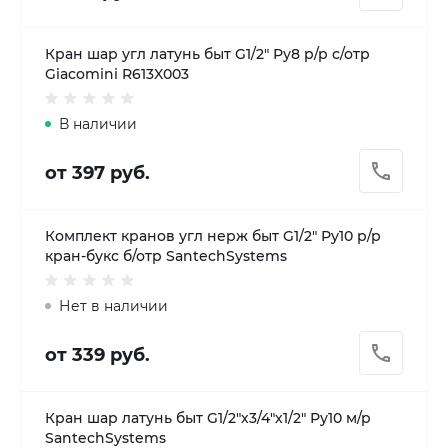
Кран шар угл латунь быт G1/2" Ру8 р/р с/отр
Giacomini R613X003
В наличии
от 397 руб.
Комплект кранов угл нерж быт G1/2" Ру10 р/р
кран-букс б/отр SantechSystems
Нет в наличии
от 339 руб.
Кран шар латунь быт G1/2"х3/4"х1/2" Ру10 м/р
SantechSystems