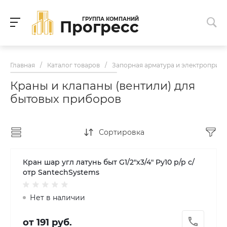
ГРУППА КОМПАНИЙ
Прогресс
Главная
/
Каталог товаров
/
Запорная арматура и электроприв
Краны и клапаны (вентили) для
бытовых приборов
Сортировка
Кран шар угл латунь быт G1/2"х3/4" Ру10 р/р с/
отр SantechSystems
Нет в наличии
от 191 руб.