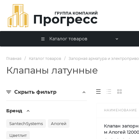
ГРУППА КОМПАНИЙ
Прогресс
Каталог товаров
Главная
/
Каталог товаров
/
Запорная арматура и электроприв
Клапаны латунные
Скрыть фильтр
Бренд
НАИМЕНОВАНИЕ
SantechSystems
Апогей
Клапан запорн 
м Апогей 1200
Цветлит