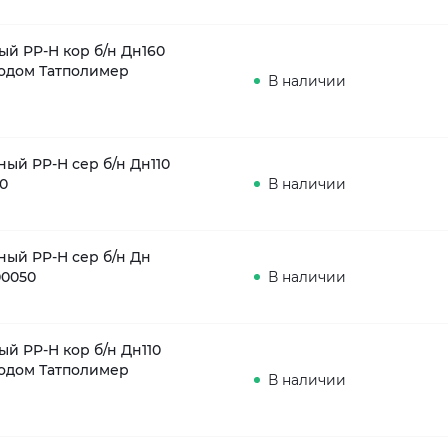
ый PP-H кор б/н Дн160
одом Татполимер
В наличии
ный PP-H сер б/н Дн110
0
В наличии
ный PP-H сер б/н Дн
00050
В наличии
й PP-H кор б/н Дн110
одом Татполимер
В наличии