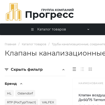
ГРУППА КОМПАНИЙ
Прогресс
Каталог товаров
Главная
/
Каталог товаров
/
Трубы канализационные, соедините
Клапаны канализационны
Скрыть фильтр
Бренд
НАИМЕНОВАНИЕ
HL
Ostendorf
Клапан возду
Дн50/75 Татпол
RTP (РосТурПласт)
VALFEX