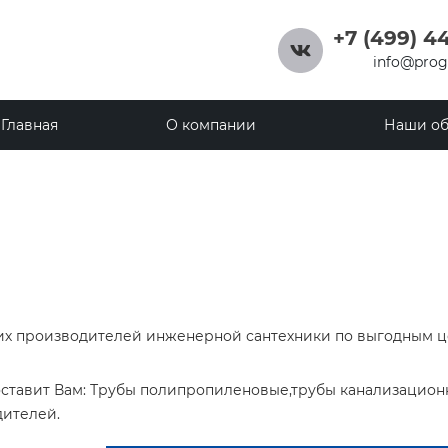
+7 (499) 4
info@prog
+7 (499) 444
Главная
О компании
Наши об
г. Москва, 
область, Б
район, дере
ул. Чернореч
info@progres
х производителей инженерной сантехники по выгодным 
ставит Вам: Трубы полипропиленовые,трубы канализацион
ителей.